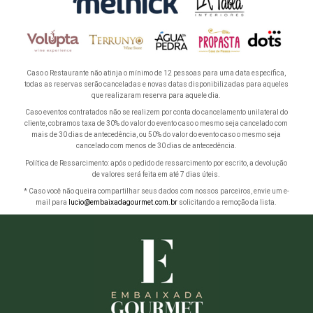
Caso o Restaurante não atinja o mínimo de 12 pessoas para uma data específica,
todas as reservas serão canceladas e novas datas disponibilizadas para aqueles
que realizaram reserva para aquele dia.
Caso eventos contratados não se realizem por conta do cancelamento unilateral do
cliente, cobramos taxa de 30% do valor do evento caso o mesmo seja cancelado com
mais de 30 dias de antecedência, ou 50% do valor do evento caso o mesmo seja
cancelado com menos de 30 dias de antecedência.
Política de Ressarcimento: após o pedido de ressarcimento por escrito, a devolução
de valores será feita em até 7 dias úteis.
* Caso você não queira compartilhar seus dados com nossos parceiros, envie um e-
mail para
lucio@embaixadagourmet.com.br
solicitando a remoção da lista.